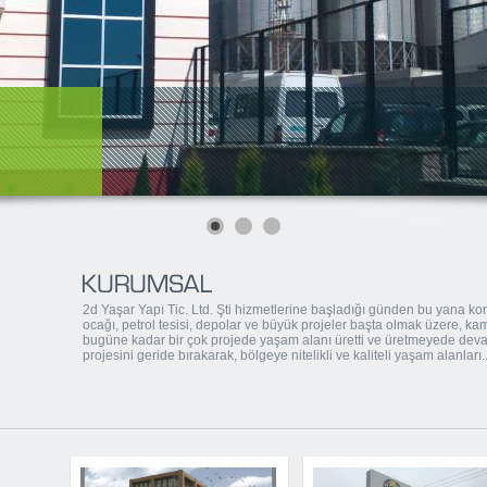
2d Yaşar Yapı Tic. Ltd. Şti hizmetlerine başladığı günden bu yana konu
ocağı, petrol tesisi, depolar ve büyük projeler başta olmak üzere, kam
bugüne kadar bir çok projede yaşam alanı üretti ve üretmeyede devam
projesini geride bırakarak, bölgeye nitelikli ve kaliteli yaşam alanları..