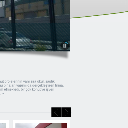
t projelerinin yanı sıra okul, sağlık
u binaları yapımı da gerçekleştiren firma,
 etmektedi. bir çok konut ve işyeri
. »