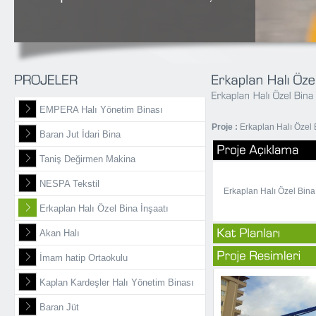
EMPERA Halı Yönetim Binası
Proje :
Erkaplan Halı Özel 
Baran Jut İdari Bina
Taniş Değirmen Makina
NESPA Tekstil
Erkaplan Halı Özel Bina 
Erkaplan Halı Özel Bina İnşaatı
Akan Halı
İmam hatip Ortaokulu
Kaplan Kardeşler Halı Yönetim Binası
Baran Jüt