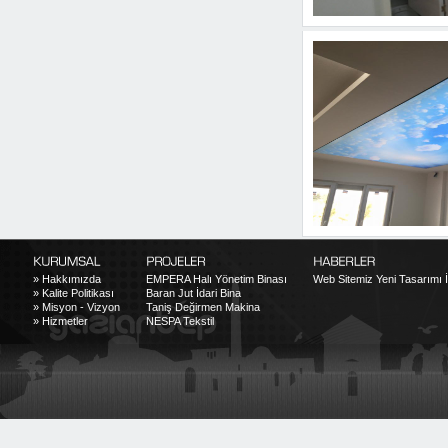
»
Hakkımızda
EMPERA Halı Yönetim Binası
Web Sitemiz Yeni Tasarımı İl
»
Kalite Politikası
Baran Jut İdari Bina
»
Misyon - Vizyon
Taniş Değirmen Makina
»
Hizmetler
NESPA Tekstil