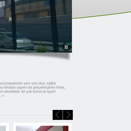
t projelerinin yanı sıra okul, sağlık
u binaları yapımı da gerçekleştiren firma,
 etmektedi. bir çok konut ve işyeri
. »