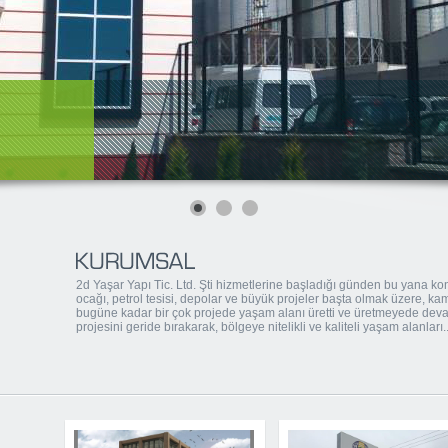
2d Yaşar Yapı Tic. Ltd. Şti hizmetlerine başladığı günden bu yana konu
ocağı, petrol tesisi, depolar ve büyük projeler başta olmak üzere, kam
bugüne kadar bir çok projede yaşam alanı üretti ve üretmeyede devam
projesini geride bırakarak, bölgeye nitelikli ve kaliteli yaşam alanları..