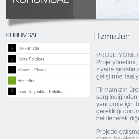
Hakkımızda
PROJE YÖNET
Kalite Politikası
Proje yönetimi,
ziyade şirketin
Misyon - Vizyon
geliştirme faal
Hizmetler
Firmamızın ürett
İnsan Kaynakları Politikası
sergilediğinden,
yeni proje için 
gerekliliği dur
belirlenerek di
Projede çalışma
sonra hareket pl