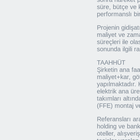
süre, bütçe ve 
performanslı bir
Projenin gidişat
maliyet ve zama
süreçleri ile ola
sonunda ilgili r
TAAHHÜT
Şirketin ana faa
maliyet+kar, gö
yapılmaktadır. 
elektrik ana üre
takımları altın
(FFE) montaj ve
Referansları ara
holding ve banka
oteller, alışver