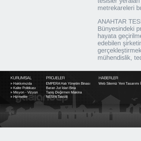
tesisler yeralan
metrekareleri bu
ANAHTAR TESL
Bünyesindeki pr
hayata geçirilm
edebilen şirket
gerçekleştirme
mühendislik, ted
»
Hakkımızda
EMPERA Halı Yönetim Binası
Web Sitemiz Yeni Tasarımı İl
»
Kalite Politikası
Baran Jut İdari Bina
»
Misyon - Vizyon
Taniş Değirmen Makina
»
Hizmetler
NESPA Tekstil