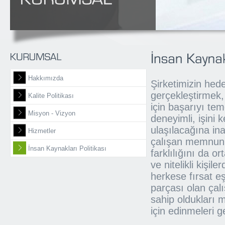
Hakkımızda
Şirketimizin hede
gerçekleştirmek,
Kalite Politikası
için başarıyı tem
Misyon - Vizyon
deneyimli, işini
ulaşılacağına in
Hizmetler
çalışan memnuniy
İnsan Kaynakları Politikası
farklılığını da o
ve nitelikli kişi
herkese fırsat eş
parçası olan çalı
sahip oldukları me
için edinmeleri ge