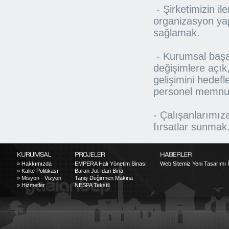
- Şirketimizin il
organizasyon yap
sağlamak.
- Kurumsal başar
değişimlere açık, 
gelişimini hedef
personel memnun
- Çalışanlarımıza
fırsatlar sunmak
»
Hakkımızda
EMPERA Halı Yönetim Binası
Web Sitemiz Yeni Tasarımı İl
»
Kalite Politikası
Baran Jut İdari Bina
»
Misyon - Vizyon
Taniş Değirmen Makina
»
Hizmetler
NESPA Tekstil