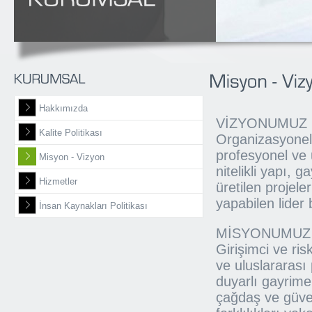
Hakkımızda
VİZYONUMUZ
Kalite Politikası
Organizasyonel y
profesyonel ve 
Misyon - Vizyon
nitelikli yapı, 
Hizmetler
üretilen projele
yapabilen lide
İnsan Kaynakları Politikası
MİSYONUMUZ
Girişimci ve ris
ve uluslararası 
duyarlı gayrime
çağdaş ve güve