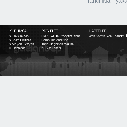
farklılıkları y
»
Hakkımızda
EMPERA Halı Yönetim Binası
Web Sitemiz Yeni Tasarımı İl
»
Kalite Politikası
Baran Jut İdari Bina
»
Misyon - Vizyon
Taniş Değirmen Makina
»
Hizmetler
NESPA Tekstil