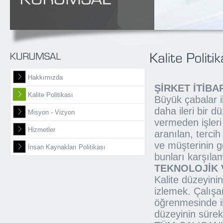
Hakkımızda
ŞİRKET İTİB
Kalite Politikası
Büyük çabalar il
daha ileri bir d
Misyon - Vizyon
vermeden işler
Hizmetler
aranılan, tercih
ve müşterinin g
İnsan Kaynakları Politikası
bunları karşıla
TEKNOLOJİK 
Kalite düzeyinin
izlemek. Çalışan
öğrenmesinde ih
düzeyinin sürek