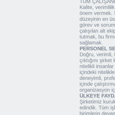
TÜM ÇALIŞANL
Kalite, verimlil
önem vermek. Şi
düzeyinin en üs
görev ve soruml
çalışılan alt eki
tutmak, bu firm
sağlamak.
PERSONEL SEÇ
Doğru, verimli, k
çıktığını şirket
nitelikli insan
içindeki niteli
deneyimli, profe
içinde çalıştır
organizasyon iç
ÜLKEYE FAYD
Şirketimiz kuru
edindik. Tüm iş
birimlerin devam