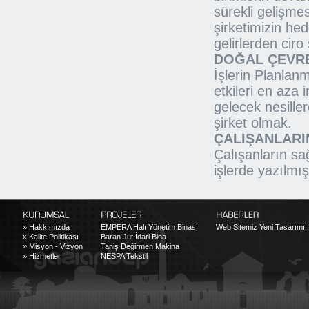
sürekli gelişme
şirketimizin hed
gelirlerden ciro
DOĞAL ÇEVR
İşlerin Planla
etkileri en aza 
gelecek nesille
şirket olmak.
ÇALIŞANLARI
Çalışanların sa
işlerde yazılmı
»
Hakkımızda
EMPERA Halı Yönetim Binası
Web Sitemiz Yeni Tasarımı İl
»
Kalite Politikası
Baran Jut İdari Bina
»
Misyon - Vizyon
Taniş Değirmen Makina
»
Hizmetler
NESPA Tekstil