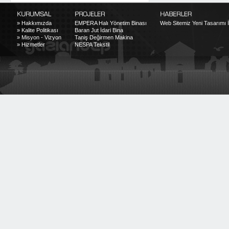
»
Hakkımızda
EMPERA Halı Yönetim Binası
Web Sitemiz Yeni Tasarımı İl
»
Kalite Politikası
Baran Jut İdari Bina
»
Misyon - Vizyon
Taniş Değirmen Makina
»
Hizmetler
NESPA Tekstil