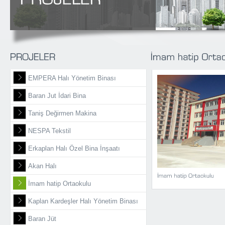
EMPERA Halı Yönetim Binası
Baran Jut İdari Bina
Taniş Değirmen Makina
NESPA Tekstil
Erkaplan Halı Özel Bina İnşaatı
Akan Halı
İmam hatip Ortaokulu
Kaplan Kardeşler Halı Yönetim Binası
Baran Jüt