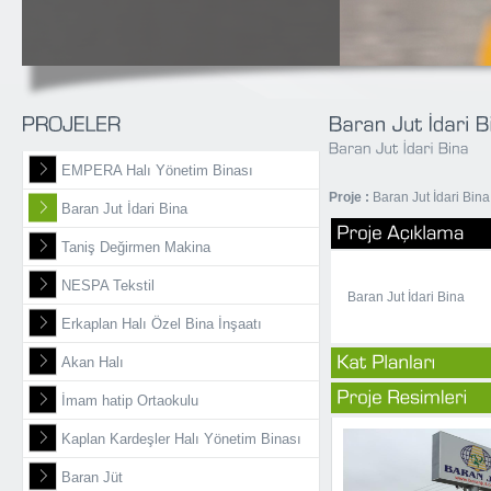
EMPERA Halı Yönetim Binası
Proje :
Baran Jut İdari Bina
Baran Jut İdari Bina
Taniş Değirmen Makina
NESPA Tekstil
Baran Jut İdari Bina
Erkaplan Halı Özel Bina İnşaatı
Akan Halı
İmam hatip Ortaokulu
Kaplan Kardeşler Halı Yönetim Binası
Baran Jüt