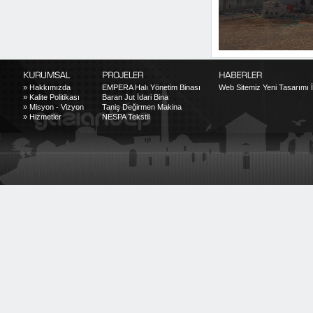
»
Hakkımızda
EMPERA Halı Yönetim Binası
Web Sitemiz Yeni Tasarımı İl
»
Kalite Politikası
Baran Jut İdari Bina
»
Misyon - Vizyon
Taniş Değirmen Makina
»
Hizmetler
NESPA Tekstil